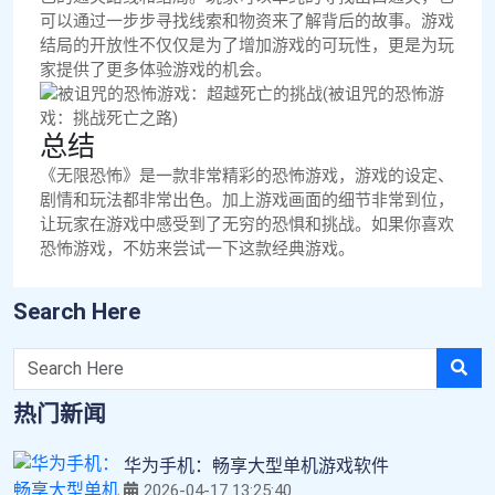
可以通过一步步寻找线索和物资来了解背后的故事。游戏
结局的开放性不仅仅是为了增加游戏的可玩性，更是为玩
家提供了更多体验游戏的机会。
总结
《无限恐怖》是一款非常精彩的恐怖游戏，游戏的设定、
剧情和玩法都非常出色。加上游戏画面的细节非常到位，
让玩家在游戏中感受到了无穷的恐惧和挑战。如果你喜欢
恐怖游戏，不妨来尝试一下这款经典游戏。
Search Here
热门新闻
华为手机：畅享大型单机游戏软件
2026-04-17 13:25:40