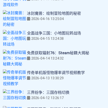
冰封魔兽：绘制冒险地图的秘密
2026-04-16 13:25:04
全面战争三国：小地图玩转战场
2026-04-15 13:24:38
免费获取辐射76：Steam秘籍大揭秘
2026-04-14 13:24:32
传奇单机版怪物爆率调节视频教学
2026-04-13 13:30:29
三界纷争：三国存档切换
2026-04-12 13:26:17